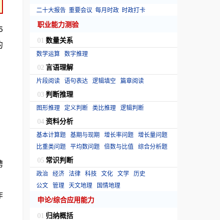
二十大报告
重要会议
每月时政
时政打卡
职业能力测验
5
数量关系
01
的
数学运算
数字推理
言语理解
02
片段阅读
语句表达
逻辑填空
篇章阅读
判断推理
03
图形推理
定义判断
类比推理
逻辑判断
资料分析
04
基本计算题
基期与现期
增长率问题
增长量问题
比重类问题
平均数问题
倍数与比值
综合分析题
常识判断
05
聘
政治
经济
法律
科技
文化
文学
历史
、
公文
管理
天文地理
国情地理
作
申论/综合应用能力
归纳概括
01