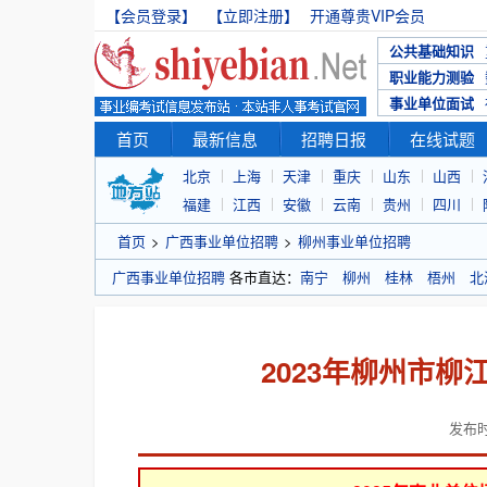
【会员登录】
【立即注册】
开通尊贵VIP会员
公共基础知识
职业能力测验
事业单位面试
首页
最新信息
招聘日报
在线试题
北京
上海
天津
重庆
山东
山西
福建
江西
安徽
云南
贵州
四川
首页
>
广西事业单位招聘
>
柳州事业单位招聘
广西事业单位招聘
各市直达：
南宁
柳州
桂林
梧州
北
2023年柳州市
发布时间