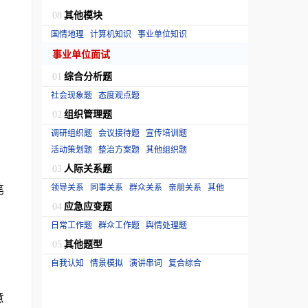
其他模块
08
国情地理
计算机知识
事业单位知识
事业单位面试
综合分析题
01
社会现象题
态度观点题
组织管理题
02
调研组织题
会议接待题
宣传培训题
活动策划题
整治方案题
其他组织题
人际关系题
03
笔
领导关系
同事关系
群众关系
亲朋关系
其他
应急应变题
04
日常工作题
群众工作题
舆情处理题
其他题型
05
自我认知
情景模拟
演讲串词
复合综合
意