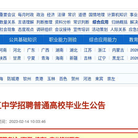
重要会议
每月时政
政治
经济
法律
常识
道德
国情地理
计算机知识
事业
数量关系
言语理解
判断推理
资料分析
常识判断
综合应用
归纳概括
解决
社会现象
态度观点
调研组织
会议接待
宣传培训
活动策划
人际关系
应急
公共基础知识
职业能力测验
综合应用能力
教
河南
河北
广东
广西
湖南
湖北
江苏
浙江
内蒙古
20
陕西
甘肃
宁夏
青海
海南
新疆
吉林
辽宁
黑龙江
20
海
防城港
钦州
贵港
玉林
百色
贺州
河池
来宾
崇左
柳江中学招聘普通高校毕业生公告
：2023-02-14 10:03:46