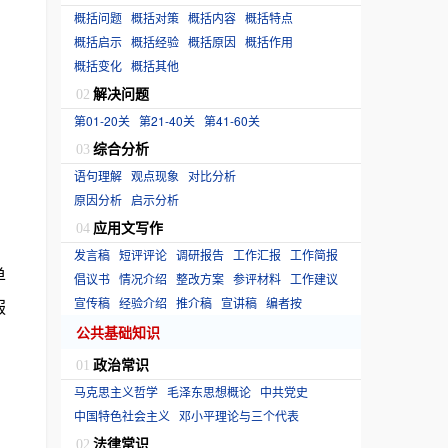
概括问题
概括对策
概括内容
概括特点
概括启示
概括经验
概括原因
概括作用
概括变化
概括其他
解决问题
02
第01-20关
第21-40关
第41-60关
综合分析
03
语句理解
观点现象
对比分析
原因分析
启示分析
应用文写作
04
发言稿
短评评论
调研报告
工作汇报
工作简报
单
倡议书
情况介绍
整改方案
参评材料
工作建议
宣传稿
经验介绍
推介稿
宣讲稿
编者按
服
公共基础知识
政治常识
01
马克思主义哲学
毛泽东思想概论
中共党史
中国特色社会主义
邓小平理论与三个代表
法律常识
02