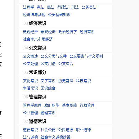
法理学
宪法
民法
行政法
刑法
公务员法
经济法与其他
公安基础知识
经济常识
03
微观经济
宏观经济
政治经济学
经济常识
社会主义市场经济
份
公文常识
04
业
公文概述
公文分类与文种
公文要素与行文规则
应
公文处理
公文用语
公文综合
常识部分
05
文化常识
文学常识
历史常识
科技常识
生活常识
常识综合
管理常识
06
管理学原理
政府职能
基本职能
行政管理
审
公共管理
管理常识
道德常识
07
道德常识
社会公德
公民道德
职业道德
不
法与道德
社会主义道德建设