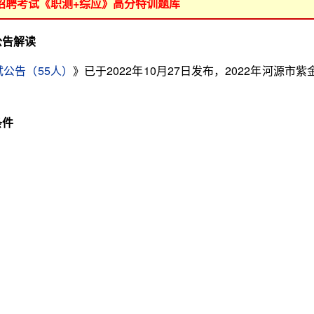
位招聘考试《职测+综应》高分特训题库
公告解读
试公告（55人）
》已于2022年10月27日发布，2022年河源市紫
条件