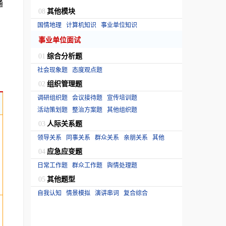
通
其他模块
08
国情地理
计算机知识
事业单位知识
事业单位面试
综合分析题
01
社会现象题
态度观点题
组织管理题
02
调研组织题
会议接待题
宣传培训题
活动策划题
整治方案题
其他组织题
人际关系题
03
领导关系
同事关系
群众关系
亲朋关系
其他
应急应变题
04
日常工作题
群众工作题
舆情处理题
其他题型
05
自我认知
情景模拟
演讲串词
复合综合