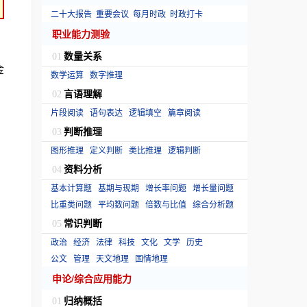
二十大报告
重要会议
每月时政
时政打卡
职业能力测验
数量关系
01
金
数学运算
数字推理
言语理解
02
片段阅读
语句表达
逻辑填空
篇章阅读
判断推理
03
图形推理
定义判断
类比推理
逻辑判断
资料分析
04
基本计算题
基期与现期
增长率问题
增长量问题
比重类问题
平均数问题
倍数与比值
综合分析题
常识判断
05
政治
经济
法律
科技
文化
文学
历史
公文
管理
天文地理
国情地理
申论/综合应用能力
归纳概括
01