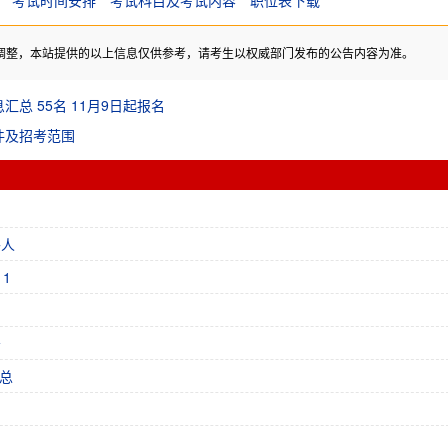
考试时间安排
考试科目及考试内容
职位表下载
调整，本站提供的以上信息仅供参考，请考生以权威部门发布的公告内容为准。
总 55名 11月9日起报名
件及招考范围
外人
1
告
总