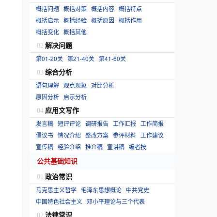
概括问题
概括对策
概括内容
概括特点
概括启示
概括经验
概括原因
概括作用
概括变化
概括其他
解决问题
02
第01-20关
第21-40关
第41-60关
综合分析
03
语句理解
观点现象
对比分析
原因分析
启示分析
应用文写作
04
发言稿
短评评论
调研报告
工作汇报
工作简报
倡议书
情况介绍
整改方案
参评材料
工作建议
宣传稿
经验介绍
推介稿
宣讲稿
编者按
公共基础知识
政治常识
01
马克思主义哲学
毛泽东思想概论
中共党史
中国特色社会主义
邓小平理论与三个代表
法律常识
02