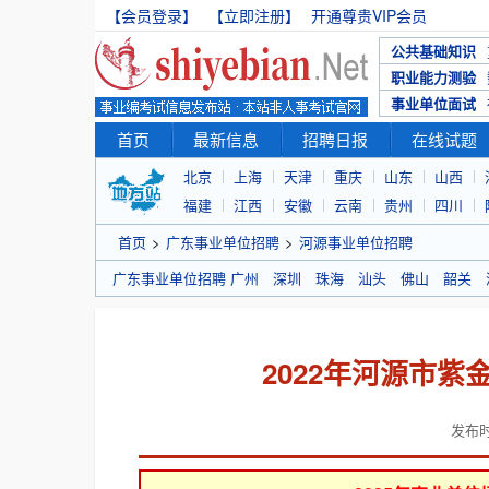
【会员登录】
【立即注册】
开通尊贵VIP会员
公共基础知识
职业能力测验
事业单位面试
首页
最新信息
招聘日报
在线试题
北京
上海
天津
重庆
山东
山西
福建
江西
安徽
云南
贵州
四川
首页
>
广东事业单位招聘
>
河源事业单位招聘
广东事业单位招聘
广州
深圳
珠海
汕头
佛山
韶关
2022年河源市
发布时间