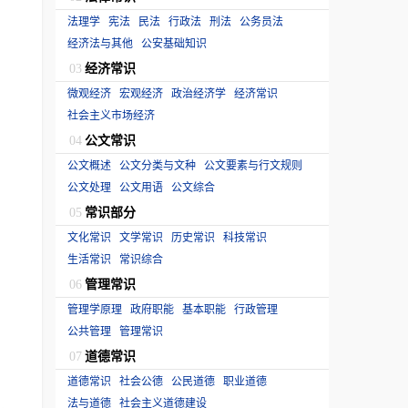
法理学
宪法
民法
行政法
刑法
公务员法
经济法与其他
公安基础知识
经济常识
03
微观经济
宏观经济
政治经济学
经济常识
社会主义市场经济
公文常识
04
公文概述
公文分类与文种
公文要素与行文规则
公文处理
公文用语
公文综合
常识部分
05
文化常识
文学常识
历史常识
科技常识
生活常识
常识综合
管理常识
06
管理学原理
政府职能
基本职能
行政管理
公共管理
管理常识
道德常识
07
道德常识
社会公德
公民道德
职业道德
法与道德
社会主义道德建设