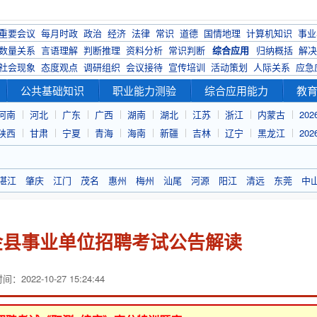
重要会议
每月时政
政治
经济
法律
常识
道德
国情地理
计算机知识
事业
数量关系
言语理解
判断推理
资料分析
常识判断
综合应用
归纳概括
解决
社会现象
态度观点
调研组织
会议接待
宣传培训
活动策划
人际关系
应急
公共基础知识
职业能力测验
综合应用能力
教
河南
河北
广东
广西
湖南
湖北
江苏
浙江
内蒙古
20
陕西
甘肃
宁夏
青海
海南
新疆
吉林
辽宁
黑龙江
20
湛江
肇庆
江门
茂名
惠州
梅州
汕尾
河源
阳江
清远
东莞
中
紫金县事业单位招聘考试公告解读
：2022-10-27 15:24:44