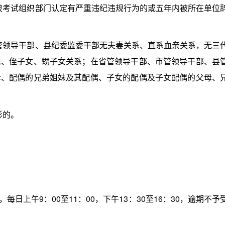
被考试组织部门认定有严重违纪违规行为的或五年内被所在单位
管领导干部、县纪委监委干部无夫妻关系、直系血亲关系，无三
妹、侄子女、甥子女关系；在省管领导干部、市管领导干部、县
母、配偶的兄弟姐妹及其配偶、子女的配偶及子女配偶的父母、
形的。
每日上午9：00至11：00，下午13：30至16：30，逾期不予