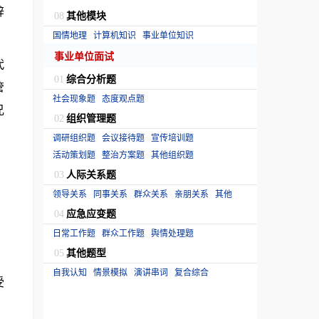
辞
其他模块
08
国情地理
计算机知识
事业单位知识
事业单位面试
代
综合分析题
01
管
社会现象题
态度观点题
兄
组织管理题
02
调研组织题
会议接待题
宣传培训题
活动策划题
整治方案题
其他组织题
人际关系题
03
领导关系
同事关系
群众关系
亲朋关系
其他
应急应变题
04
日常工作题
群众工作题
舆情处理题
其他题型
05
自我认知
情景模拟
演讲串词
复合综合
受