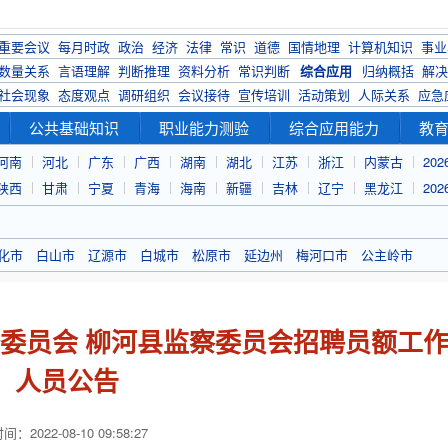
重要会议
每月时政
政治
经济
法律
常识
道德
国情地理
计算机知识
事业
数量关系
言语理解
判断推理
资料分析
常识判断
综合应用
归纳概括
解决
社会现象
态度观点
调研组织
会议接待
宣传培训
活动策划
人际关系
应急
公共基础知识
职业能力测验
综合应用能力
教
河南
河北
广东
广西
湖南
湖北
江苏
浙江
内蒙古
20
陕西
甘肃
宁夏
青海
海南
新疆
吉林
辽宁
黑龙江
20
化市
白山市
辽源市
白城市
松原市
延边州
梅河口市
公主岭市
查委员会 柳河县监察委员会招聘员额工
人员公告
：2022-08-10 09:58:27