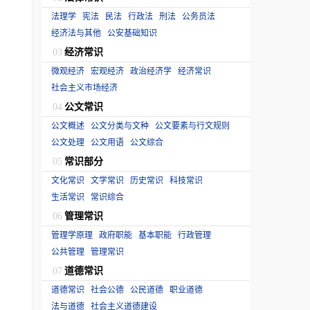
法理学
宪法
民法
行政法
刑法
公务员法
经济法与其他
公安基础知识
经济常识
03
微观经济
宏观经济
政治经济学
经济常识
社会主义市场经济
公文常识
04
公文概述
公文分类与文种
公文要素与行文规则
公文处理
公文用语
公文综合
常识部分
05
文化常识
文学常识
历史常识
科技常识
生活常识
常识综合
管理常识
06
管理学原理
政府职能
基本职能
行政管理
公共管理
管理常识
道德常识
07
道德常识
社会公德
公民道德
职业道德
法与道德
社会主义道德建设