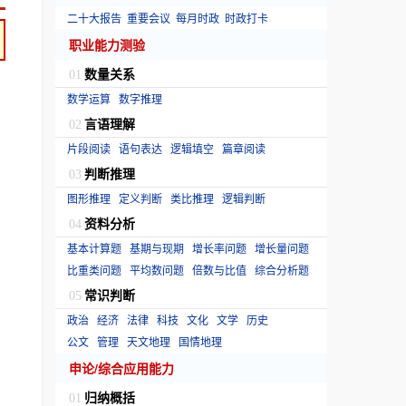
二十大报告
重要会议
每月时政
时政打卡
职业能力测验
数量关系
01
、
数学运算
数字推理
言语理解
02
片段阅读
语句表达
逻辑填空
篇章阅读
判断推理
03
图形推理
定义判断
类比推理
逻辑判断
资料分析
04
基本计算题
基期与现期
增长率问题
增长量问题
比重类问题
平均数问题
倍数与比值
综合分析题
常识判断
05
政治
经济
法律
科技
文化
文学
历史
公文
管理
天文地理
国情地理
申论/综合应用能力
归纳概括
01