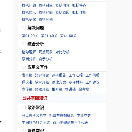
概括问题
概括对策
概括内容
概括特点
概括启示
概括经验
概括原因
概括作用
概括变化
概括其他
解决问题
02
血
第01-20关
第21-40关
第41-60关
综合分析
03
件
语句理解
观点现象
对比分析
原因分析
启示分析
应用文写作
04
发言稿
短评评论
调研报告
工作汇报
工作简报
倡议书
情况介绍
整改方案
参评材料
工作建议
宣传稿
经验介绍
推介稿
宣讲稿
编者按
公共基础知识
政治常识
01
马克思主义哲学
毛泽东思想概论
中共党史
年
中国特色社会主义
邓小平理论与三个代表
法律常识
02