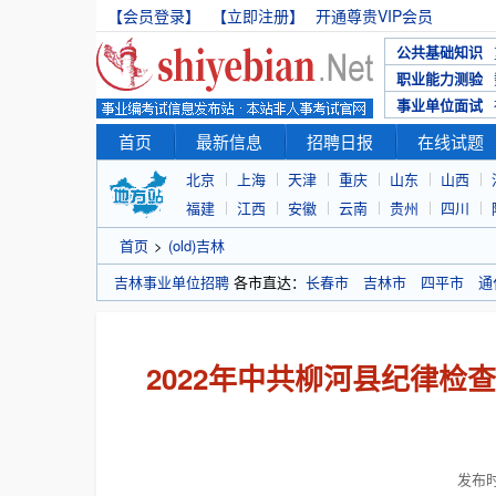
【会员登录】
【立即注册】
开通尊贵VIP会员
公共基础知识
职业能力测验
事业单位面试
首页
最新信息
招聘日报
在线试题
北京
上海
天津
重庆
山东
山西
福建
江西
安徽
云南
贵州
四川
首页
>
(old)吉林
吉林事业单位招聘
各市直达：
长春市
吉林市
四平市
通
2022年中共柳河县纪律检
发布时间