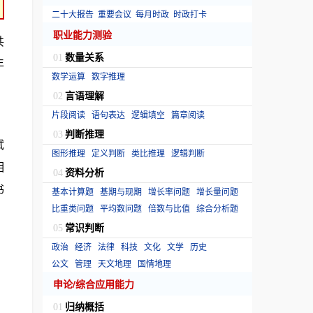
二十大报告
重要会议
每月时政
时政打卡
职业能力测验
共
数量关系
01
年
数学运算
数字推理
言语理解
02
片段阅读
语句表达
逻辑填空
篇章阅读
判断推理
03
试
图形推理
定义判断
类比推理
逻辑判断
相
资料分析
04
书
基本计算题
基期与现期
增长率问题
增长量问题
比重类问题
平均数问题
倍数与比值
综合分析题
常识判断
05
政治
经济
法律
科技
文化
文学
历史
公文
管理
天文地理
国情地理
申论/综合应用能力
归纳概括
01