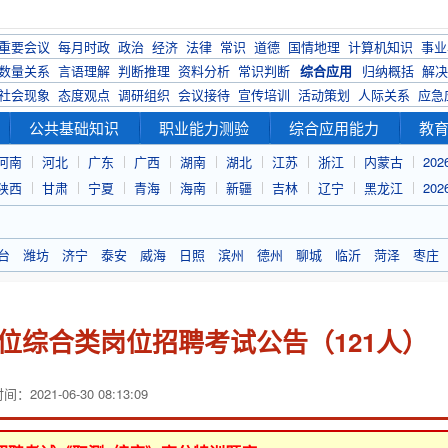
重要会议
每月时政
政治
经济
法律
常识
道德
国情地理
计算机知识
事业
数量关系
言语理解
判断推理
资料分析
常识判断
综合应用
归纳概括
解决
社会现象
态度观点
调研组织
会议接待
宣传培训
活动策划
人际关系
应急
公共基础知识
职业能力测验
综合应用能力
教
河南
河北
广东
广西
湖南
湖北
江苏
浙江
内蒙古
20
陕西
甘肃
宁夏
青海
海南
新疆
吉林
辽宁
黑龙江
20
台
潍坊
济宁
泰安
威海
日照
滨州
德州
聊城
临沂
菏泽
枣庄
单位综合类岗位招聘考试公告（121人）
：2021-06-30 08:13:09