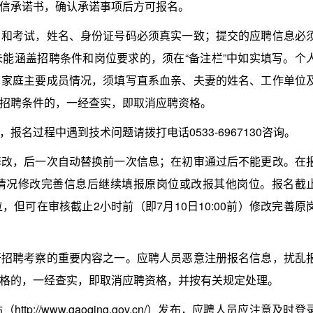
信承诺书，确认承诺事项后方可报名。
考试，姓名、身份证号码必须真实一致；提交的应聘信息必
能涵盖招聘条件和岗位要求的，须在“备注栏”中如实填写。个
。家庭主要成员情况，须填写直系血亲、夫妻的姓名、工作单位
招聘条件的，一经查实，即取消应聘资格。
过程中遇到技术问题请拨打电话0533-6967130咨询。
，后一次自动替换前一次信息；在初审通过后不能更改。在
情况修改完善信息后继续填报原岗位或改报其他岗位。报名截
但可在审核截止2小时前（即7月10日10:00前）修改完善原
聘考察的重要内容之一。应聘人员恶意注册报名信息，扰乱
格的，一经查实，即取消应聘资格，并按有关规定处理。
//www.gaoqing.gov.cn/）发布，应聘人员应注意及时登