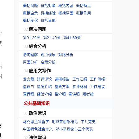
概括问题
概括对策
概括内容
概括特点
概括启示
概括经验
概括原因
概括作用
概括变化
概括其他
解决问题
02
”
第01-20关
第21-40关
第41-60关
资
综合分析
03
语句理解
观点现象
对比分析
原因分析
启示分析
届
应用文写作
04
国
发言稿
短评评论
调研报告
工作汇报
工作简报
倡议书
情况介绍
整改方案
参评材料
工作建议
宣传稿
经验介绍
推介稿
宣讲稿
编者按
公共基础知识
政治常识
01
马克思主义哲学
毛泽东思想概论
中共党史
用
中国特色社会主义
邓小平理论与三个代表
累
法律常识
02