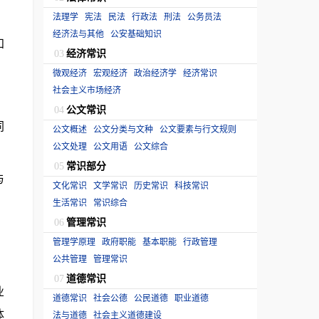
法理学
宪法
民法
行政法
刑法
公务员法
经济法与其他
公安基础知识
知
经济常识
03
微观经济
宏观经济
政治经济学
经济常识
社会主义市场经济
公文常识
04
同
公文概述
公文分类与文种
公文要素与行文规则
公文处理
公文用语
公文综合
常识部分
05
与
文化常识
文学常识
历史常识
科技常识
生活常识
常识综合
管理常识
06
管理学原理
政府职能
基本职能
行政管理
公共管理
管理常识
道德常识
07
业
道德常识
社会公德
公民道德
职业道德
体
法与道德
社会主义道德建设