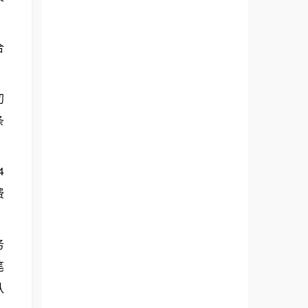
合
初
条
4
费
务
笔
认