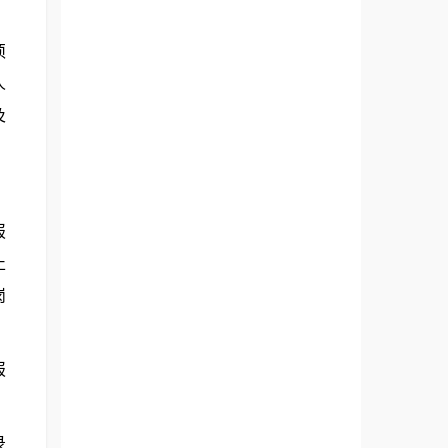
须
人
及
报
止
岗
报
录