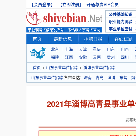
【会员登录】
【立即注册】
开通尊贵VIP会员
公共基础知识
职业能力测验
事业单位面试
首页
最新信息
招聘日报
在线试题
北京
上海
天津
重庆
山东
山西
福建
江西
安徽
云南
贵州
四川
首页
>
山东事业单位招聘
>
淄博事业单位招聘
山东事业单位招聘
各市直达：
济南
青岛
淄博
东营
烟
2021年淄博高青县事业
发布时间