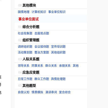
其他模块
08
国情地理
计算机知识
事业单位知识
事业单位面试
综合分析题
01
社会现象题
态度观点题
组织管理题
02
调研组织题
会议接待题
宣传培训题
活动策划题
整治方案题
其他组织题
人际关系题
03
领导关系
同事关系
群众关系
亲朋关系
其他
应急应变题
04
信
日常工作题
群众工作题
舆情处理题
并
其他题型
05
电
自我认知
情景模拟
演讲串词
复合综合