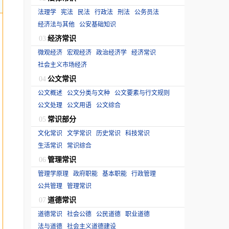
法理学
宪法
民法
行政法
刑法
公务员法
经济法与其他
公安基础知识
经济常识
03
微观经济
宏观经济
政治经济学
经济常识
社会主义市场经济
公文常识
04
公文概述
公文分类与文种
公文要素与行文规则
公文处理
公文用语
公文综合
常识部分
05
文化常识
文学常识
历史常识
科技常识
生活常识
常识综合
管理常识
06
管理学原理
政府职能
基本职能
行政管理
公共管理
管理常识
道德常识
07
道德常识
社会公德
公民道德
职业道德
法与道德
社会主义道德建设