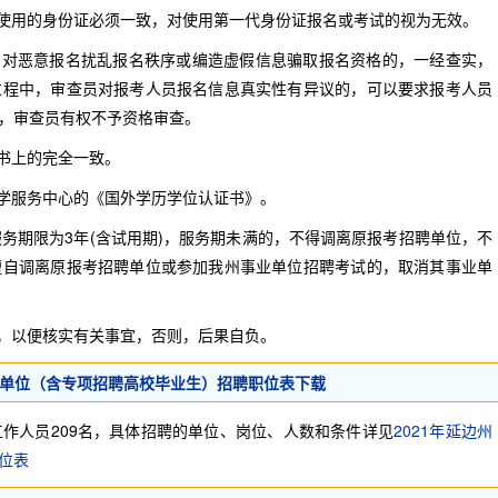
使用的身份证必须一致，对使用第一代身份证报名或考试的视为无效。
对恶意报名扰乱报名秩序或编造虚假信息骗取报名资格的，一经查实，
过程中，审查员对报考人员报名信息真实性有异议的，可以要求报考人员
，审查员有权不予资格审查。
书上的完全一致。
学服务中心的《国外学历学位认证书》。
务期限为3年(含试用期)，服务期未满的，不得调离原报考招聘单位，不
擅自调离原报考招聘单位或参加我州事业单位招聘考试的，取消其事业单
，以便核实有关事宜，否则，后果自负。
事业单位（含专项招聘高校毕业生）招聘职位表下载
人员209名，具体招聘的单位、岗位、人数和条件详见
2021年延边州
位表