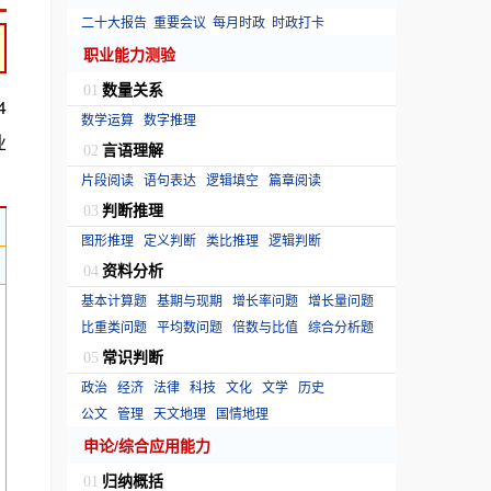
二十大报告
重要会议
每月时政
时政打卡
职业能力测验
数量关系
01
4
数学运算
数字推理
业
言语理解
02
片段阅读
语句表达
逻辑填空
篇章阅读
判断推理
03
图形推理
定义判断
类比推理
逻辑判断
资料分析
04
基本计算题
基期与现期
增长率问题
增长量问题
比重类问题
平均数问题
倍数与比值
综合分析题
常识判断
05
政治
经济
法律
科技
文化
文学
历史
公文
管理
天文地理
国情地理
申论/综合应用能力
归纳概括
01