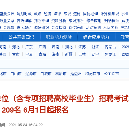
重要会议
每月时政
政治
经济
法律
常识
道德
国情地理
计算机知识
事业
数量关系
言语理解
判断推理
资料分析
常识判断
综合应用
归纳概括
解决
社会现象
态度观点
调研组织
会议接待
宣传培训
活动策划
人际关系
应急
公共基础知识
职业能力测验
综合应用能力
教
河南
河北
广东
广西
湖南
湖北
江苏
浙江
内蒙古
20
陕西
甘肃
宁夏
青海
海南
新疆
吉林
辽宁
黑龙江
20
化市
白山市
辽源市
白城市
松原市
延边州
梅河口市
公主岭市
业单位（含专项招聘高校毕业生）招聘考试
209名 6月1日起报名
：2021-05-24 16:34:22