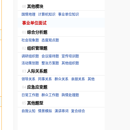
其他模块
08
国情地理
计算机知识
事业单位知识
事业单位面试
综合分析题
01
社会现象题
态度观点题
组织管理题
02
调研组织题
会议接待题
宣传培训题
活动策划题
整治方案题
其他组织题
人际关系题
03
领导关系
同事关系
群众关系
亲朋关系
其他
应急应变题
04
日常工作题
群众工作题
舆情处理题
其他题型
05
自我认知
情景模拟
演讲串词
复合综合