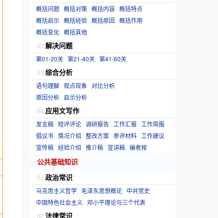
概括问题
概括对策
概括内容
概括特点
概括启示
概括经验
概括原因
概括作用
概括变化
概括其他
解决问题
02
第01-20关
第21-40关
第41-60关
综合分析
03
语句理解
观点现象
对比分析
原因分析
启示分析
应用文写作
04
发言稿
短评评论
调研报告
工作汇报
工作简报
倡议书
情况介绍
整改方案
参评材料
工作建议
宣传稿
经验介绍
推介稿
宣讲稿
编者按
公共基础知识
政治常识
01
马克思主义哲学
毛泽东思想概论
中共党史
中国特色社会主义
邓小平理论与三个代表
法律常识
02