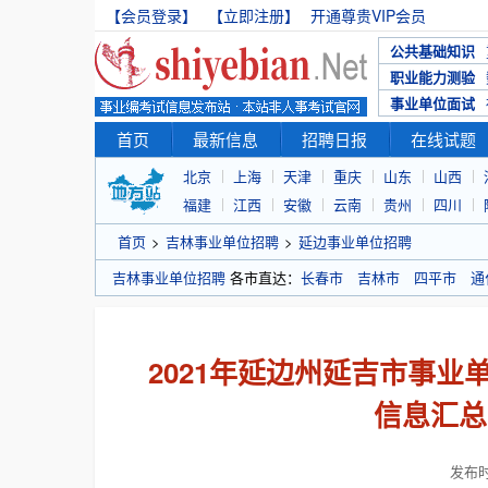
【会员登录】
【立即注册】
开通尊贵VIP会员
公共基础知识
职业能力测验
事业单位面试
首页
最新信息
招聘日报
在线试题
北京
上海
天津
重庆
山东
山西
福建
江西
安徽
云南
贵州
四川
首页
>
吉林事业单位招聘
>
延边事业单位招聘
吉林事业单位招聘
各市直达：
长春市
吉林市
四平市
通
2021年延边州延吉市事
信息汇总 
发布时间